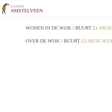
KAMERS
AMSTELVEEN
WONEN IN DE WIJK / BUURT
ELSRIJ
OVER DE WIJK / BUURT
ELSRIJK WE