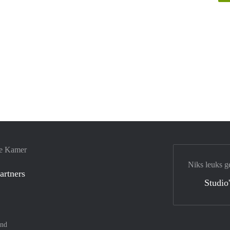
je Kamer
Niks leuks g
artners
Studio
and