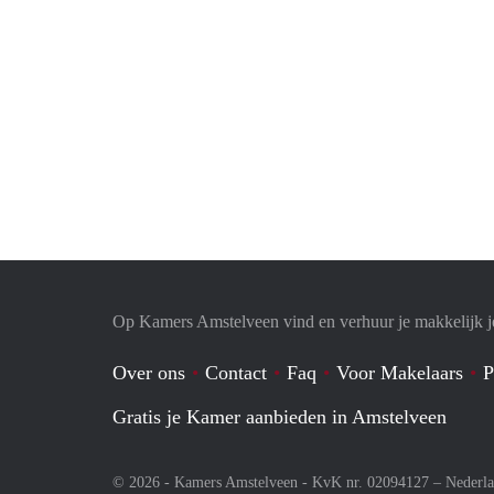
Op Kamers Amstelveen vind en verhuur je makkelijk 
Over ons
Contact
Faq
Voor Makelaars
P
Gratis je Kamer aanbieden in Amstelveen
© 2026 - Kamers Amstelveen - KvK nr. 02094127 –
Nederl