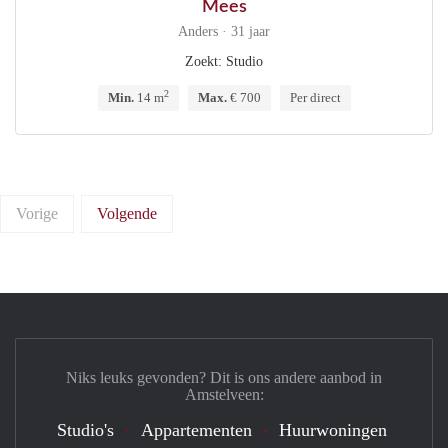
Mees
Anders · 31 jaar
Zoekt: Studio
2
Min.
14 m
Max.
€ 700
Per direct
Vorige
Volgende
Niks leuks gevonden? Dit is ons andere aanbod in
Amstelveen:
Studio's
Appartementen
Huurwoningen