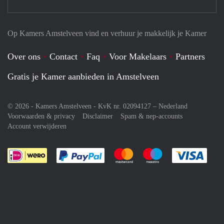
Op Kamers Amstelveen vind en verhuur je makkelijk je Kamer
Over ons
Contact
Faq
Voor Makelaars
Partners
Gratis je Kamer aanbieden in Amstelveen
© 2026 - Kamers Amstelveen - KvK nr. 02094127 –
Nederland
Voorwaarden & privacy
Disclaimer
Spam & nep-accounts
Account verwijderen
Je rekent gemakkelijk af met Paypal
Je rekent gemakkelijk af met M
Je rekent gemakkelij
Je re