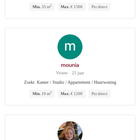
2
Min.
35 m
Max.
€ 1500
Per direct
mounia
Vrouw · 25 jaar
Zoekt: Kamer / Studio / Appartement / Huurwoning
2
Min.
10 m
Max.
€ 1200
Per direct