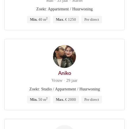
Man · 33 jaar · Starter
Zoekt: Appartement / Huurwoning
2
Min.
40 m
Max.
€ 1250
Per direct
Aniko
Vrouw · 29 jaar
Zoekt: Studio / Appartement / Huurwoning
2
Min.
50 m
Max.
€ 2000
Per direct