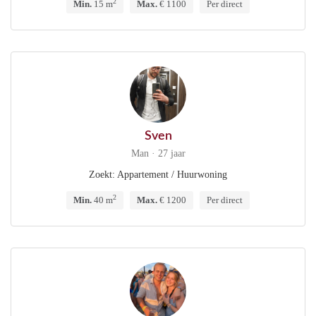
2
Min.
15 m
Max.
€ 1100
Per direct
Sven
Man · 27 jaar
Zoekt: Appartement / Huurwoning
2
Min.
40 m
Max.
€ 1200
Per direct