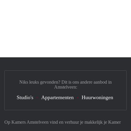
Niks leuks gevonden? Dit is ons andere aanbod in
Amstelveen:
Studio's
Appartementen
Huurwoningen
Op Kamers Amstelveen vind en verhuur je makkelijk je Kamer